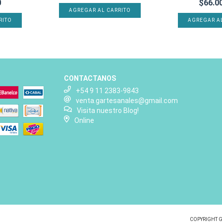
0
$66.0
AGREGAR AL CARRITO
RITO
AGREGAR A
CONTACTANOS
+54 9 11 2383-9843
venta.gartesanales@gmail.com
Visita nuestro Blog!
Online
COPYRIGHT G