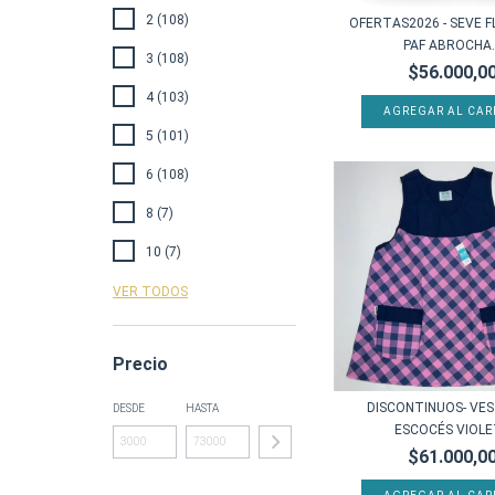
2 (108)
OFERTAS2026 - SEVE 
PAF ABROCHA..
3 (108)
$56.000,0
4 (103)
AGREGAR AL CAR
5 (101)
6 (108)
8 (7)
10 (7)
VER TODOS
Precio
DISCONTINUOS- VES
DESDE
HASTA
ESCOCÉS VIOL
$61.000,0