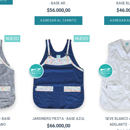
RITO
- BASE AR...
BASE BL
$56.000,00
$46.0
AGREGAR AL CARRITO
AGREGAR A
NUEVO
NUEVO
- BASE
JARDINERO FIESTA - BASE AZUL
SEVE BLANCO
ANO
ADELANTE - 
$66.000,00